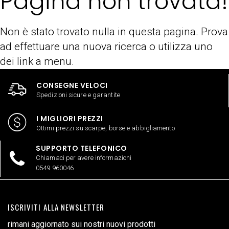
Pagina non trovata!
Non è stato trovato nulla in questa pagina. Prova
ad effettuare una nuova ricerca o utilizza uno
dei link a menu.
CONSEGNE VELOCI
Spedizioni sicure e garantite
I MIGLIORI PREZZI
Ottimi prezzi su scarpe, borse e abbigliamento
SUPPORTO TELEFONICO
Chiamaci per avere informazioni
0549 960046
ISCRIVITI ALLA NEWSLETTER
rimani aggiornato sui nostri nuovi prodotti