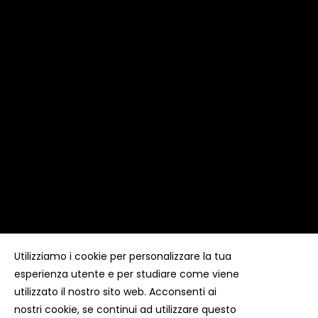
Utilizziamo i cookie per personalizzare la tua
esperienza utente e per studiare come viene
Copyright ©
Kyuubi Cloud Solution
by
STUDIO
99
. Tutti i
diritti riservati
utilizzato il nostro sito web. Acconsenti ai
nostri cookie, se continui ad utilizzare questo