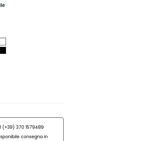
ile
al (+39) 370 1579489
isponibile consegna in