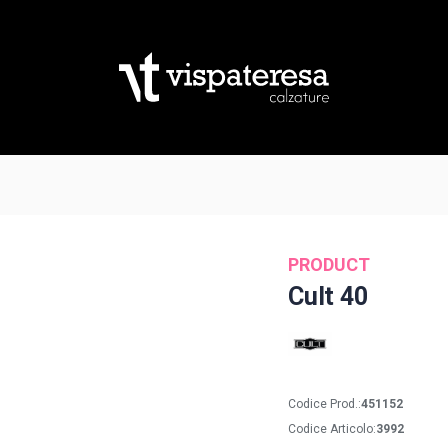
PRODUCT
Cult 40
Codice Prod.:
451152
Codice Articolo:
3992