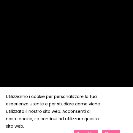
Utilizziamo i cookie per personalizzare la tua
esperienza utente e per studiare come viene
Copyright ©
Kyuubi Cloud Solution
by
STUDIO
99
. Tutti i
diritti riservati
utilizzato il nostro sito web. Acconsenti ai
nostri cookie, se continui ad utilizzare questo
sito web.