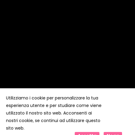
Utilizziamo i cookie per personalizzare la tua
esperienza utente e per studiare come viene
Copyright ©
Kyuubi Cloud Solution
by
STUDIO
99
. Tutti i
diritti riservati
utilizzato il nostro sito web. Acconsenti ai
nostri cookie, se continui ad utilizzare questo
sito web.