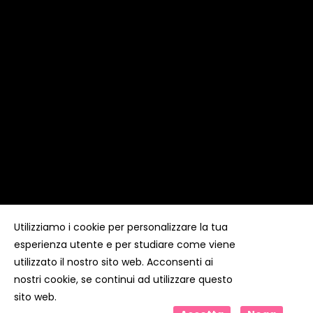
Utilizziamo i cookie per personalizzare la tua
esperienza utente e per studiare come viene
Copyright ©
Kyuubi Cloud Solution
by
STUDIO
99
. Tutti i
diritti riservati
utilizzato il nostro sito web. Acconsenti ai
nostri cookie, se continui ad utilizzare questo
sito web.