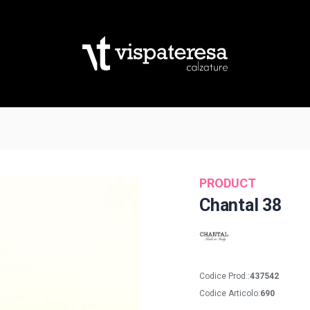
PRODUCT
Chantal 38
Codice Prod.:
437542
Codice Articolo:
690