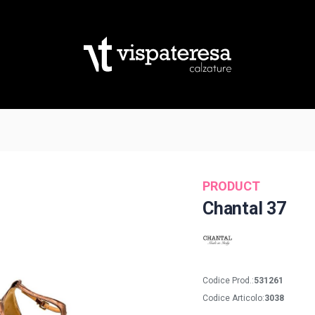
PRODUCT
Chantal 37
Codice Prod.:
531261
Codice Articolo:
3038