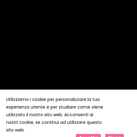
Utilizziamo i cookie per personalizzare la tua
esperienza utente e per studiare come viene
Copyright ©
Kyuubi Cloud Solution
by
STUDIO
99
. Tutti i
diritti riservati
utilizzato il nostro sito web. Acconsenti ai
nostri cookie, se continui ad utilizzare questo
sito web.