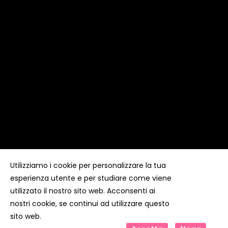
Utilizziamo i cookie per personalizzare la tua
esperienza utente e per studiare come viene
Copyright ©
Kyuubi Cloud Solution
by
STUDIO
99
. Tutti i
diritti riservati
utilizzato il nostro sito web. Acconsenti ai
nostri cookie, se continui ad utilizzare questo
sito web.