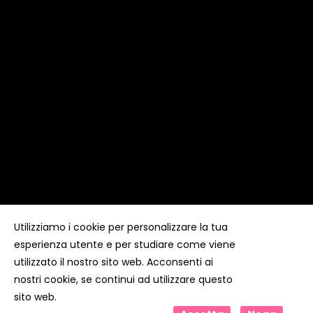
Utilizziamo i cookie per personalizzare la tua
esperienza utente e per studiare come viene
Copyright ©
Kyuubi Cloud Solution
by
STUDIO
99
. Tutti i
diritti riservati
utilizzato il nostro sito web. Acconsenti ai
nostri cookie, se continui ad utilizzare questo
sito web.