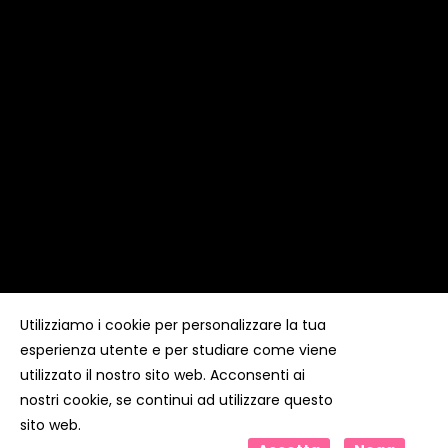
Utilizziamo i cookie per personalizzare la tua
esperienza utente e per studiare come viene
Copyright ©
Kyuubi Cloud Solution
by
STUDIO
99
. Tutti i
diritti riservati
utilizzato il nostro sito web. Acconsenti ai
nostri cookie, se continui ad utilizzare questo
sito web.