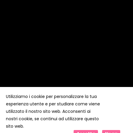
Utilizziamo i cookie per personalizzare la tua
esperienza utente e per studiare come viene
Copyright ©
Kyuubi Cloud Solution
by
STUDIO
99
. Tutti i
diritti riservati
utilizzato il nostro sito web. Acconsenti ai
nostri cookie, se continui ad utilizzare questo
sito web.