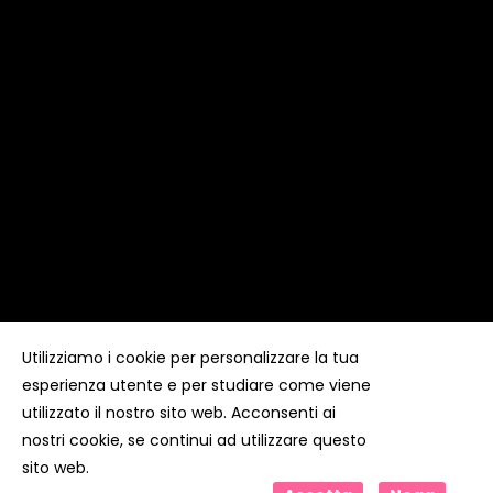
Utilizziamo i cookie per personalizzare la tua
esperienza utente e per studiare come viene
Copyright ©
Kyuubi Cloud Solution
by
STUDIO
99
. Tutti i
diritti riservati
utilizzato il nostro sito web. Acconsenti ai
nostri cookie, se continui ad utilizzare questo
sito web.