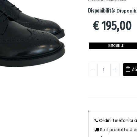
Codice Articolo:
22940
Disponibilità:
Disponib
€
195,00
DISPONIBILE
AG
Ordini telefonici 
Se il prodotto è d