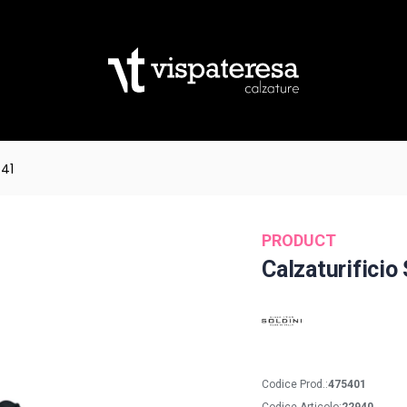
 41
PRODUCT
Calzaturificio 
Codice Prod.:
475401