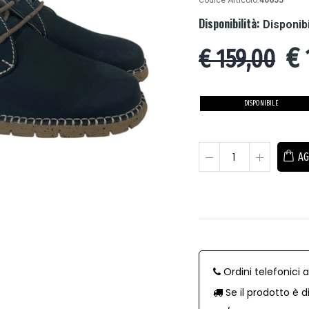
Codice Articolo:
40655
Disponibilità:
Disponib
€
€ 159,00
DISPONIBILE
AG
Ordini telefonici 
Se il prodotto è d