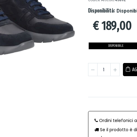
Codice Articolo:
43892
Disponibilità:
Disponib
€
189,00
DISPONIBILE
AG
Ordini telefonici 
Se il prodotto è d