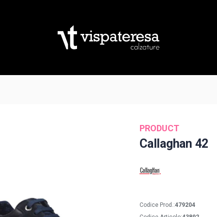
PRODUCT
Callaghan 42
Codice Prod.:
479204