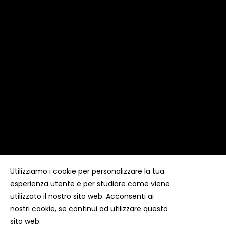
Utilizziamo i cookie per personalizzare la tua
esperienza utente e per studiare come viene
Copyright ©
Kyuubi Cloud Solution
by
STUDIO
99
. Tutti i
diritti riservati
utilizzato il nostro sito web. Acconsenti ai
nostri cookie, se continui ad utilizzare questo
sito web.