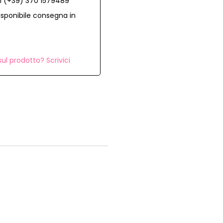
al (+39) 370 1579489
isponibile consegna in
ul prodotto? Scrivici