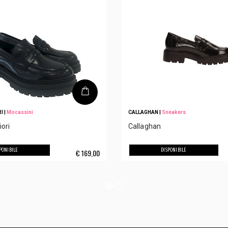
RI
|
Mocassini
CALLAGHAN
|
Sneakers
ori
Callaghan
PONIBILE
DISPONIBILE
€
169,00