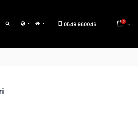
0
0549 960046
ri