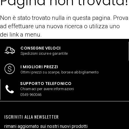
Pagina non trovata!
Non è stato trovato nulla in questa pagina. Prova
ad effettuare una nuova ricerca o utilizza uno
dei link a menu.
CONSEGNE VELOCI
Spedizioni sicure e garantite
I MIGLIORI PREZZI
Ottimi prezzi su scarpe, borse e abbigliamento
SUPPORTO TELEFONICO
Chiamaci per avere informazioni
0549 960046
ISCRIVITI ALLA NEWSLETTER
rimani aggiornato sui nostri nuovi prodotti