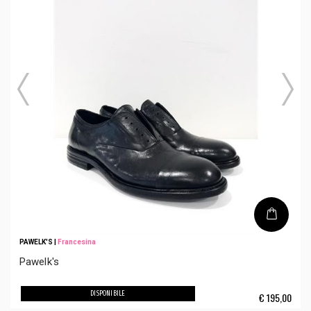
PAWELK'S
|
Francesina
Pawelk's
DISPONIBILE
€
195,00