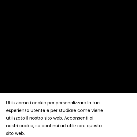
Utilizziamo i cookie per personalizzare la tua
esperienza utente e per studiare come viene
Copyright ©
Kyuubi Cloud Solution
by
STUDIO
99
. Tutti i
diritti riservati
utilizzato il nostro sito web. Acconsenti ai
nostri cookie, se continui ad utilizzare questo
sito web.