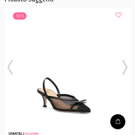
-50%
CHANTAL
|
Decolettè