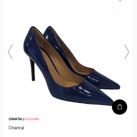
CHANTAL
|
Decolettè
Chantal