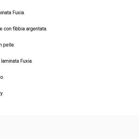
inata Fuxia.
e con fibbia argentata.
n pelle.
 laminata Fuxia.
o.
y.