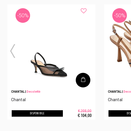
-50%
-50%
CHANTAL
|
Decolettè
CHANTAL
|
Deco
Chantal
Chantal
€ 208,00
DISPONIBILE
DIS
€
104,00