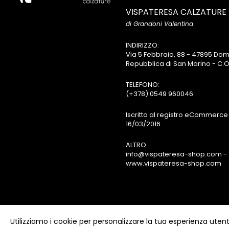
VISPATERESA CALZATURE
di Grandoni Valentina
INDIRIZZO:
Via 5 Febbraio, 88 - 47895 D
Repubblica di San Marino - C.O
TELEFONO:
(+378) 0549 960046
Iscritto al registro eCommerce 
16/03/2016
ALTRO:
info@vispateresa-shop.com -
www.vispateresa-shop.com
Utilizziamo i cookie per personalizzare la tua esperienza utent