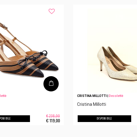
lettè
CRISTINA MILLOTTI
|
Decolettè
Cristina Millotti
€ 238,00
PONIBILE
DISPONIBILE
€
119,00