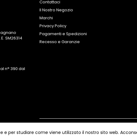
Contattaci
Il Nostro Negozio
Marchi
Privacy Policy
omagnano
Pagamenti e Spedizioni
.E. SM26314
Recesso e Garanzie
al n° 390 dal
Copyright ©
Kyuubi Cloud Solution
by
STUD
e e per studiare come viene utilizzato il nostro sito web. Acconse
riservati