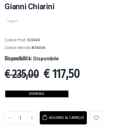
Gianni Chiarini
Codice Prod.:
532443
Codice Articolo:
BS6036
Disponibilità:
Disponibile
€
117,50
€ 235,00
DISPONIBILE
AGGIUNGI AL CARRELLO