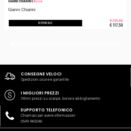
GIANNI CHIARINI
|
Borse
Gianni Chiarini
€ 235,00
DISPONIBILE
€
117,50
CONSEGNE VELOCI
Spedizioni sicure e garantite
I MIGLIORI PREZZI
Ottimi prezzi su scarpe, borse e abbigliamento
SUPPORTO TELEFONICO
Chiamaci per avere informazioni
0549 960046