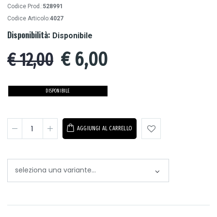
Codice Prod.:
528991
Codice Articolo:
4027
Disponibilità:
Disponibile
€
6,00
€ 12,00
DISPONIBILE
AGGIUNGI AL CARRELLO