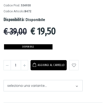
Codice Prod.:
534930
Codice Articolo:
B472
Disponibilità:
Disponibile
€
19,50
€ 39,00
DISPONIBILE
AGGIUNGI AL CARRELLO